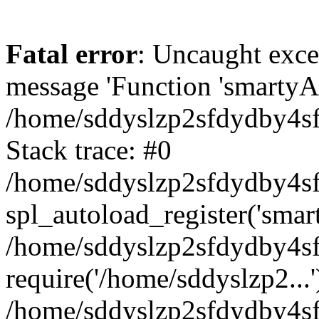
Fatal error
: Uncaught exce
message 'Function 'smartyAu
/home/sddyslzp2sfdydby4sf
Stack trace: #0
/home/sddyslzp2sfdydby4sf
spl_autoload_register('smar
/home/sddyslzp2sfdydby4sf
require('/home/sddyslzp2...'
/home/sddyslzp2sfdydby4sf