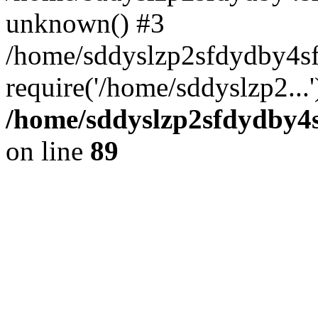
unknown() #3
/home/sddyslzp2sfdydby4s
require('/home/sddyslzp2...
/home/sddyslzp2sfdydby4s
on line
89