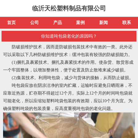
临沂天松塑料制品有限公司
首页
公司
产品
案例
新闻
联系
你知道吨包袋老化的原因吗？
防破损维护技术，因而是防破损包装技术中有效的一类。此外还
可以采取以下几种防破损维护技术：缓冲包装有较强的防破损能力。
(1)捆扎及裹紧技术。捆扎及裹紧技术的作用。使杂货、散货形成
一个牢固整体，以增加整体性，便于处置及防止散堆来减少破损。
(2)集装技术。利用吨包袋，减少与货体的接触，从而防止破损。
吨包袋应放在阴凉洁净的室内贮藏，运输时应避免日晒雨淋，不
应靠近热源，贮存期不得超过12个月。实际上12个月的时间吨包袋就
可能老化，所以应缩短塑料吨袋包装的有效期，应以10个月为宜。为
确保塑料吨袋的包装质量，应高度重视吨包袋的老化问题。