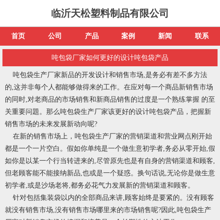
临沂天松塑料制品有限公司
首页
公司
产品
案例
新闻
联系
吨包袋厂家如何更好的设计吨包袋产品
吨包袋生产厂家新品的开发设计和销售市场,是务必有差不多方法
的,这并非每个人都能够做得来的工作。在应对每一个商品新销售市场
的同时,对老商品的市场销售和新商品销售的过度是一个熟练掌握 的至
关重要问題。那么吨包袋生产厂家该更好的设计吨包袋产品，把握新
销售市场的未来发展新动向呢?
在新的销售市场上，吨包袋生产厂家的营销渠道和营业网点刚开始
都是一个一片空白。假如你单纯是一个做生意初学者,务必从零开始,假
如你是以某一个行当转进来的,尽管原先也是有自身的营销渠道和顾客,
但老顾客能不能接纳新品,也或是一个疑惑。换句话说,无论你是做生意
初学者,或是沙场老将,都务必花气力发展新的营销渠道和顾客。
针对包括集装袋以内的全部商品来讲,顾客始终是要紧的。没有顾客
就没有销售市场,没有销售市场哪里来的市场销售呢?因此,吨包袋生产