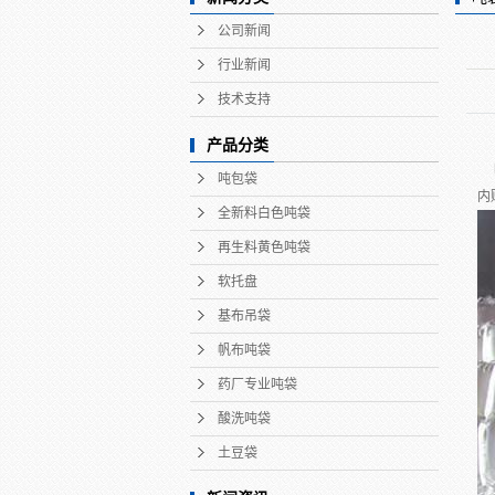
公司新闻
行业新闻
技术支持
不
产品分类
吨
吨包袋
内
全新料白色吨袋
再生料黄色吨袋
软托盘
基布吊袋
帆布吨袋
药厂专业吨袋
酸洗吨袋
土豆袋