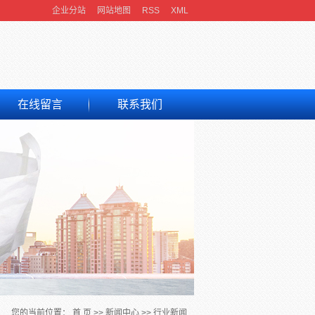
企业分站
网站地图
RSS
XML
在线留言
联系我们
您的当前位置：
首 页
>>
新闻中心
>>
行业新闻